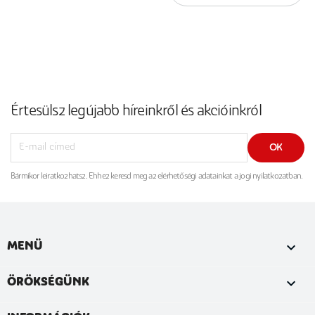
Értesülsz legújabb híreinkről és akcióinkról
Bármikor leiratkozhatsz. Ehhez keresd meg az elérhetőségi adatainkat a jogi nyilatkozatban.

MENÜ

ÖRÖKSÉGÜNK