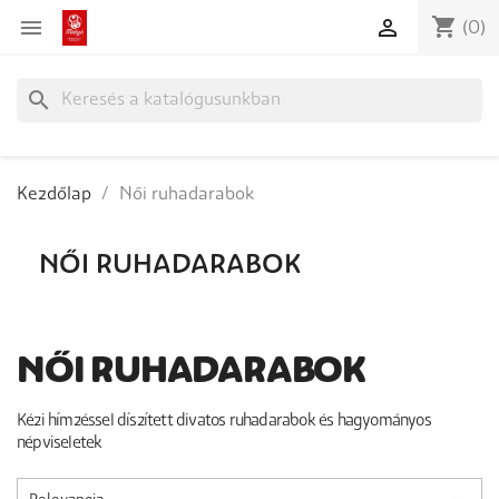
shopping_cart


(0)
search
Kezdőlap
Női ruhadarabok
NŐI RUHADARABOK
NŐI RUHADARABOK
Kézi hímzéssel díszített divatos ruhadarabok és hagyományos
népviseletek