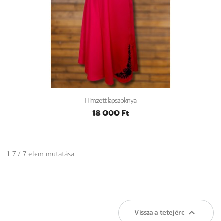
Hímzett lapszoknya
18 000 Ft
1-7 / 7 elem mutatása

Vissza a tetejére