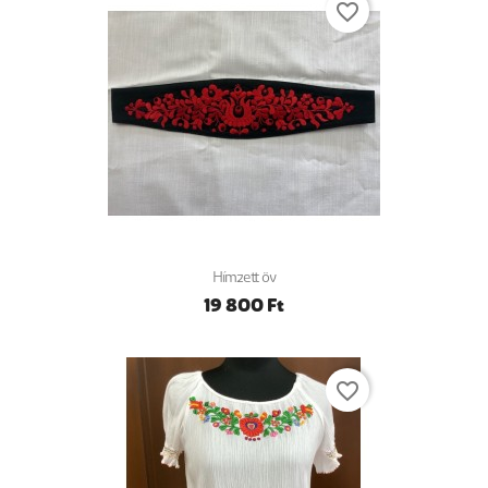
favorite_border
Hímzett öv
19 800 Ft
favorite_border